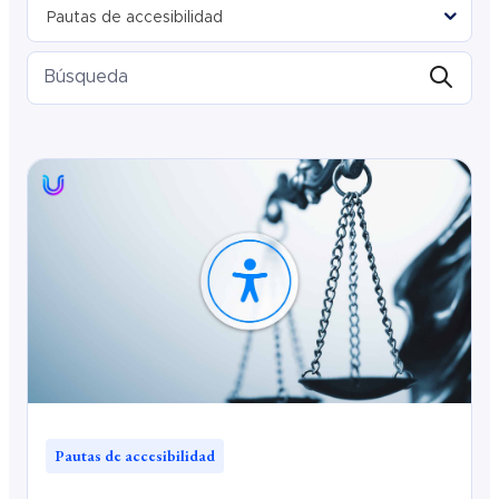
Filtrar las entradas del blog por categoría
Selecciona una categoría
Option cachée
Pautas de accesibilidad
Pautas de accesibilidad