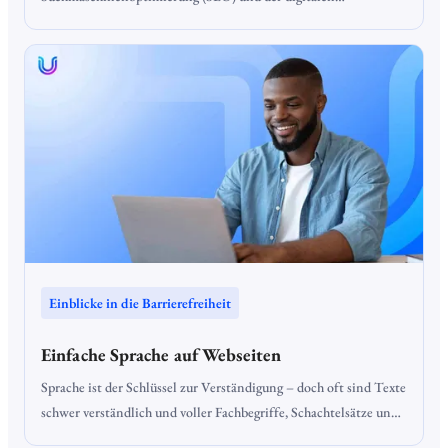
Barrierefreiheit. Sie helfen Suchmaschinen, den Inhalt von
Bildern zu interpretieren, und ermöglichen es Screenreadern,
sehbehinderten Nutzern eine Beschreibung der Bilder
vorzulesen. Die richtige Optimierung von Alt-Texten sorgt nicht
nur für eine bessere Nutzererfahrung, sondern auch für eine
verbesserte Onpage-Optimierung.
Einblicke in die Barrierefreiheit
Einfache Sprache auf Webseiten
Sprache ist der Schlüssel zur Verständigung – doch oft sind Texte
schwer verständlich und voller Fachbegriffe, Schachtelsätze und
komplizierter Formulierungen. Das kann dazu führen, dass