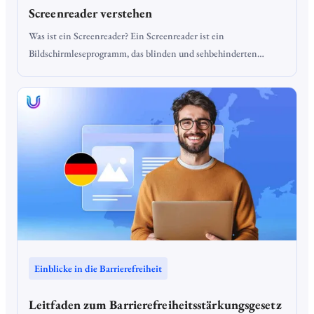
Screenreader verstehen
Was ist ein Screenreader? Ein Screenreader ist ein
Bildschirmleseprogramm, das blinden und sehbehinderten
Menschen hilft, Inhalte auf digitalen Geräten zu erfassen. Die
Software erkennt Elemente auf dem Bildschirm – wie Texte,
Buttons, Links oder Bilder – und gibt diese in gesprochener
Sprache oder über eine Braillezeile aus. So können Nutzer
Websites, Programme oder Dokumente lesen und bedienen, ohne
auf visuelle Darstellung angewiesen zu sein.
Einblicke in die Barrierefreiheit
Leitfaden zum Barrierefreiheitsstärkungsgesetz