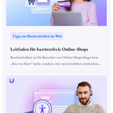
Tipps zur Barrierefreiheit im Web
Leitfaden für barrierefreie Online-Shops
Barrierefreiheit ist für Betreiber von Online-Shops längst kein
„Nice-to-Have“ mehr, sondern eine unverzichtbare Anforderung
– nicht nur aus rechtlicher Sicht, sondern auch, um alle
potenziellen Kunden zu erreichen. Ein barrierefreier Online-
Shop sorgt dafür, dass Menschen mit Behinderungen unabhängig
und ohne fremde Hilfe online einkaufen können. Angesichts
neuer gesetzlicher Regelungen wie dem
Barrierefreiheitsstärkungsgesetz (BFSG), das ab Juni 2025 greift,
wird Barrierefreiheit zur Pflicht.