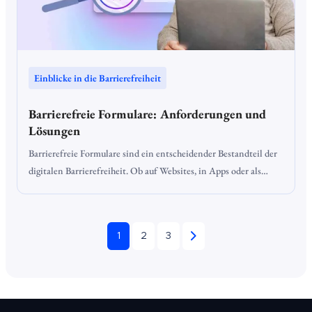
Einblicke in die Barrierefreiheit
Barrierefreie Formulare: Anforderungen und
Lösungen
Barrierefreie Formulare sind ein entscheidender Bestandteil der
digitalen Barrierefreiheit. Ob auf Websites, in Apps oder als
PDF-Dokumente – Formulare ermöglichen es Nutzern,
Informationen zu senden oder Anträge zu stellen. Damit auch
Menschen mit Behinderungen Formulare ohne Einschränkungen
1
2
3
ausfüllen können, müssen sie entsprechend barrierefrei gestaltet
sein.