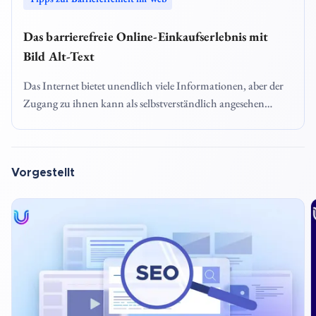
Das barrierefreie Online-Einkaufserlebnis mit
Bild Alt-Text
Das Internet bietet unendlich viele Informationen, aber der
Zugang zu ihnen kann als selbstverständlich angesehen
werden. Visuelle Elemente wie Bilder sollen das Engagement
erhöhen und die Nutzererfahrung (UX) aufregender
gestalten. Doch für Menschen mit Sehbehinderungen, die
Bildschirmlesegeräte verwenden, können Online-Einsichten
Vorgestellt
Barrieren für die Zugänglichkeit darstellen. Der Alt-Text
bzw. das Alt-Attribut von Bildern ist standardmäßig so
konzipiert, dass er Barrieren für die Zugänglichkeit
abschwächt, indem er Online-Nutzern mit
Sehbehinderungen, die auf unterstützende Technologien wie
Bildschirmlesegeräte oder Braillezeilen angewiesen sind,
Kontext bietet.