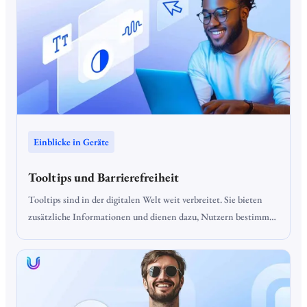
zugänglich zu gestalten. Doch um WordPress Accessibility zu
erreichen, sind einige Best Practices zu beachten.
Einblicke in Geräte
Tooltips und Barrierefreiheit
Tooltips sind in der digitalen Welt weit verbreitet. Sie bieten
zusätzliche Informationen und dienen dazu, Nutzern bestimmte
Elemente auf einer Website oder in einer Anwendung näher zu
erklären. Obwohl sie oft als nützlich wahrgenommen werden,
können sie auch Barrieren schaffen, insbesondere für Menschen
mit Behinderungen.