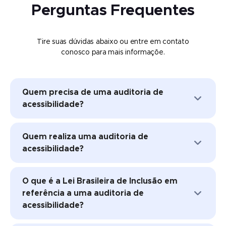
Perguntas Frequentes
Tire suas dúvidas abaixo ou entre em contato
conosco para mais informaçõe.
Quem precisa de uma auditoria de
acessibilidade?
Todo mundo. Nem todos podem incluir
Quem realiza uma auditoria de
uma auditoria manual completa em seus
acessibilidade?
orçamentos, e entendemos isso. Também
oferecemos micro auditorias, ferramentas
Uma auditoria manual de acessibilidade
automatizadas, incluindo IA, e ferramentas
O que é a Lei Brasileira de Inclusão em
pode ser realizada por alguém que seja um
que contam com a intervenção humana
referência a uma auditoria de
especialista em acessibilidade. Essa mesma
para digitalizar e remediar parcialmente
acessibilidade?
pessoa também pode ser uma pessoa
sites, quer sejam ou não auditados
com deficiência. Alternativamente, mais de
manualmente. No entanto, para sites