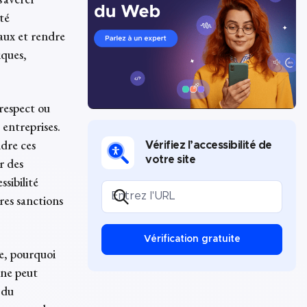
ité
aux et rendre
iques,
 respect ou
 entreprises.
dre ces
Vérifiez l’accessibilité de
votre site
r des
ssibilité
res sanctions
Vérification gratuite
ue, pourquoi
ine peut
 du