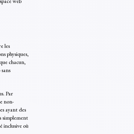
espace web
e les
ons physiques,
r que chacun,
 sans
us. Par
ne non-
nes ayant des
pas simplement
é inclusive où