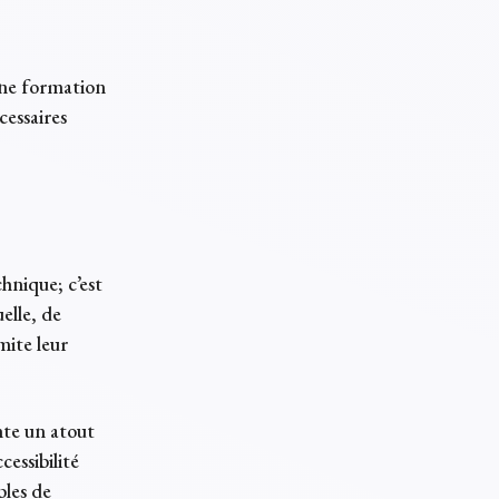
nne formation
cessaires
hnique; c’est
elle, de
mite leur
nte un atout
cessibilité
bles de