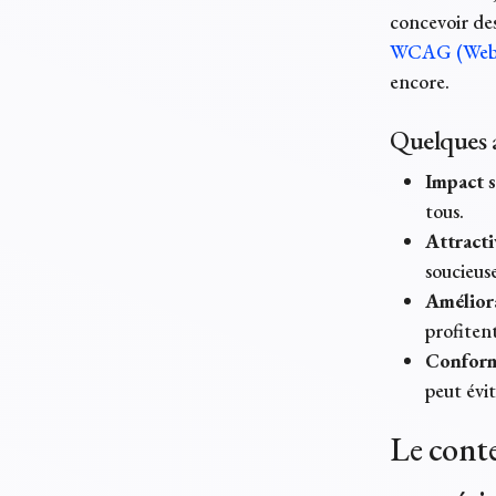
concevoir des
WCAG (Web C
encore.
Quelques a
Impact s
tous.
Attracti
soucieus
Améliora
profitent
Conformi
peut évit
Le conte