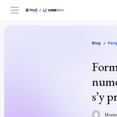
Blog
Pers
Forma
numé
s’y p
Moran