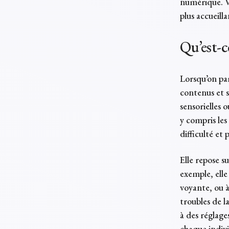
numérique. V
plus accueilla
Qu’est-c
Lorsqu’on par
contenus et s
sensorielles 
y compris les
difficulté et
Elle repose s
exemple, elle
voyante, ou à
troubles de l
à des réglage
chaque indivi