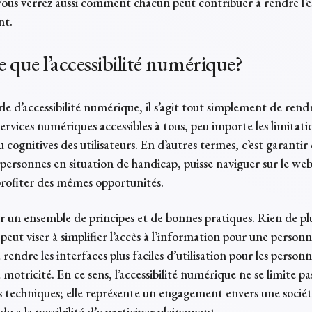
ous verrez aussi comment chacun peut contribuer à rendre l’
nt.
e que l’accessibilité numérique?
le d’accessibilité numérique, il s’agit tout simplement de rendr
ervices numériques accessibles à tous, peu importe les limitati
ou cognitives des utilisateurs. En d’autres termes, c’est garanti
 personnes en situation de handicap, puisse naviguer sur le web
 profiter des mêmes opportunités.
ur un ensemble de principes et de bonnes pratiques. Rien de pl
 peut viser à simplifier l’accès à l’information pour une person
 rendre les interfaces plus faciles d’utilisation pour les person
a motricité. En ce sens, l’accessibilité numérique ne se limite 
s techniques; elle représente un engagement envers une sociét
du a la possibilité d’y participer pleinement.