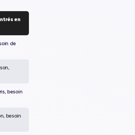
ntrés en
esoin de
 son,
ris, besoin
n, besoin