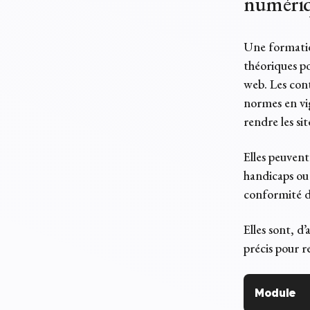
numéri
Une formatio
théoriques po
web. Les con
normes en vig
rendre les si
Elles peuvent
handicaps ou
conformité de
Elles sont, d
précis pour 
Module