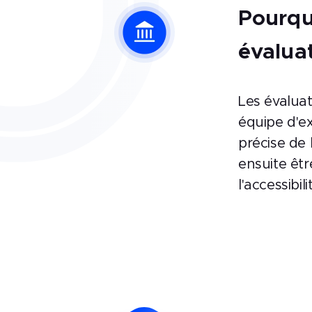
Pourqu
évalua
Les évalua
équipe d'e
précise de 
ensuite êt
l'accessibili