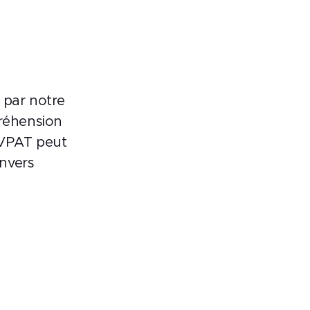
 par notre
préhension
e VPAT peut
nvers