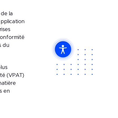
de la
application
rises
conformité
s du
lus
ité (VPAT)
matière
ns en