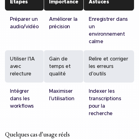
Étapes
Importance
Astuces
Préparer un
Améliorer la
Enregistrer dans
audio/vidéo
précision
un
environnement
calme
Utiliser l’IA
Gain de
Relire et corriger
avec
temps et
les erreurs
relecture
qualité
d’outils
Intégrer
Maximiser
Indexer les
dans les
l’utilisation
transcriptions
workflows
pour la
recherche
Quelques cas d’usage réels