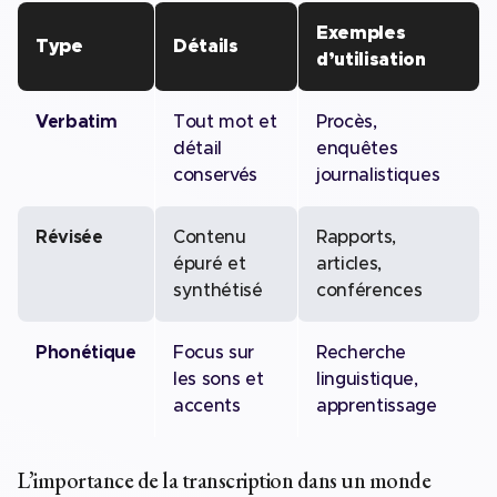
Exemples
Type
Détails
d’utilisation
Verbatim
Tout mot et
Procès,
détail
enquêtes
conservés
journalistiques
Révisée
Contenu
Rapports,
épuré et
articles,
synthétisé
conférences
Phonétique
Focus sur
Recherche
les sons et
linguistique,
accents
apprentissage
L’importance de la transcription dans un monde