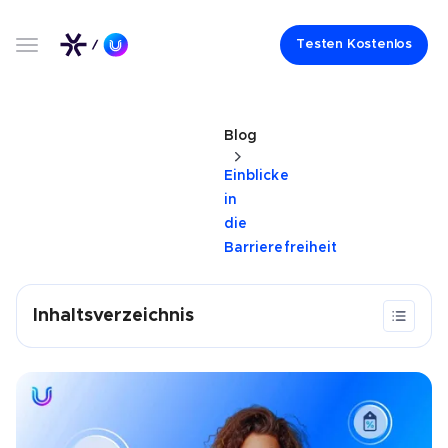
Testen Kostenlos
Blog
Einblicke
in
die
Barrierefreiheit
Inhaltsverzeichnis
Anforderungen und Konsequenzen aus BSFG und
WCAG
Warum Unternehmen das
Barrierefreiheitsstärkungsgesetz ernst nehmen sollten