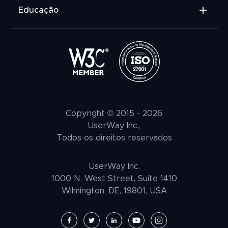
Widget de acessibilidade
Educação
Scanner de acessibilidade
Relatório de auditoria de acessibilidade
O que é educação inclusiva?
Verificador de Acessibilidade
O que é acessibilidade digital?
O que é tecnologia assistiva?
Copyright © 2015 -
2026
UserWay Inc.,
Todos os direitos reservados
UserWay Inc.
1000 N. West Street, Suite 1410
Wilmington, DE, 19801, USA