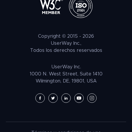
Comprobador de Accesibilidad
¿Qué es la educación inclusiva?
Fuente para Personas con Dislexia
¿Qué son las tecnologías asistivas?
Acerca de
¿Qué es la inclusión digital?
Cumplimiento
Copyright © 2015 -
2026
UserWay Inc.,
Todos los derechos reservados
UserWay Inc.
1000 N. West Street, Suite 1410
Wilmington, DE, 19801, USA