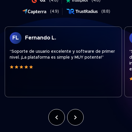
(
4.8
)
(
4.8
)
(
4.9
)
(
8.8
)
FL
Fernando L.
“Soporte de usuario excelente y software de primer
“
nivel. ¡La plataforma es simple y MUY potente!”
d
i
e