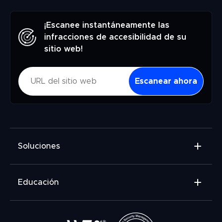
¡Escanee instantáneamente las
infracciones de accesibilidad de su
sitio web!
Escanear ahora
Soluciones
Widget de accesibilidad
Educación
Informe de Auditoría de accesibilidad web
Comprobador de Contraste
¿Qué es la accesibilidad web?