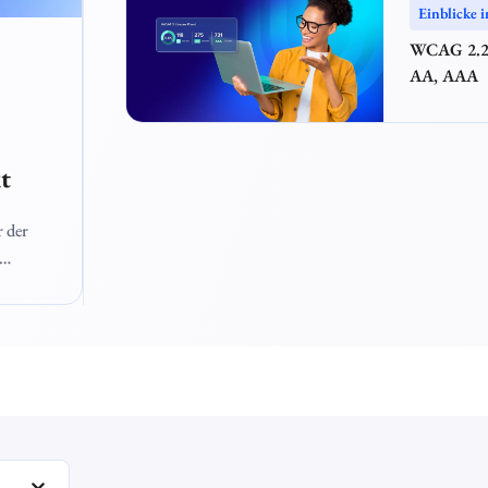
Einblicke i
WCAG 2.2 
AA, AAA
xt
r der
ement
die
chten
xt bzw.
piert,
ndem er
Barrierefreiheit im Web" ausgewählt