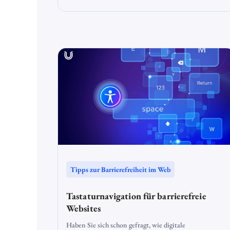
Behinderungen oder chronischen Erkrankungen stehen
häufig vor zusätzlichen Herausforderungen. Laut dem
Deutschen Studentenwerk haben rund 16 % der
Studierenden eine Beeinträchtigung, die das Studium
erschwert.
Tipps zur Barrierefreiheit im Web
Tastaturnavigation für barrierefreie
Websites
Haben Sie sich schon gefragt, wie digitale