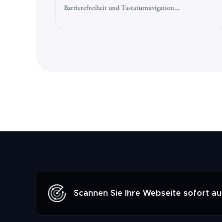
Barrierefreiheit und Tastaturnavigation
zusammengehören? Und wie genau das funktioniert?
Tastaturzugänglichkeit und Tastaturnavigation sind
Konzepte, die gar nicht so schwer zu verstehen sind,
zumindest für Menschen mit etwas
Computererfahrung. Die Tastaturnavigation
ermöglicht es Menschen, ihren Computer auch dann zu
benutzen, wenn sie Schwierigkeiten mit der
Verwendung eines Trackpads oder einer Maus haben.
Oftmals sind Websites jedoch nicht für barrierefreie
Navigation geeignet. Die Zugänglichkeit der Tastatur
muss bei der Webentwicklung sorgfältig bedacht und
geplant werden.
Scannen Sie Ihre Webseite sofort auf