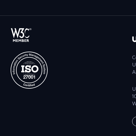
C
U
A
U
1
W