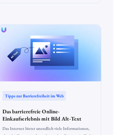
barrierefreie Website zu erstellen? Gerade bei
WordPress gibt es zahlreiche Möglichkeiten,
Barrierefreiheit zu integrieren und so Webseiten
zugänglich zu gestalten. Doch um WordPress
Accessibility zu erreichen, sind einige Best Practices zu
beachten.
Tipps zur Barrierefreiheit im Web
Das barrierefreie Online-
Einkaufserlebnis mit Bild Alt-Text
Das Internet bietet unendlich viele Informationen,