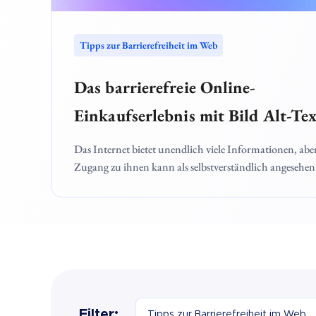
Tipps zur Barrierefreiheit im Web
Das barrierefreie Online-
Einkaufserlebnis mit Bild Alt-Te
Das Internet bietet unendlich viele Informationen, abe
Zugang zu ihnen kann als selbstverständlich angesehen
werden. Visuelle Elemente wie Bilder sollen das Engag
erhöhen und die Nutzererfahrung (UX) aufregender
gestalten. Doch für Menschen mit Sehbehinderungen, 
Bildschirmlesegeräte verwenden, können Online-Einsi
Barrieren für die Zugänglichkeit darstellen. Der Alt-Te
das Alt-Attribut von Bildern ist standardmäßig so konzi
dass er Barrieren für die Zugänglichkeit abschwächt, i
Kategorie auswählen
Filterkategorie: Option "Tipps zur 
Online-Nutzern mit Sehbehinderungen, die auf
Filter:
Tipps zur Barrierefreiheit im Web