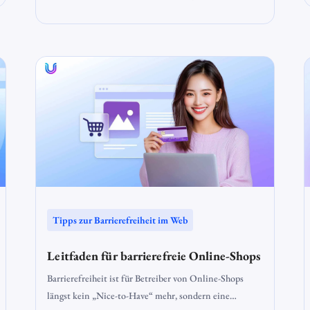
hilft Menschen, Texte besser zu verstehen, und sorgt
dafür, dass schwer verständliche Inhalte zugänglicher
werden. Besonders für Personen mit geistigen
Behinderungen, Lernschwierigkeiten oder geringen
Deutschkenntnissen ist barrierefreie Sprache
entscheidend.
Tipps zur Barrierefreiheit im Web
Leitfaden für barrierefreie Online-Shops
Barrierefreiheit ist für Betreiber von Online-Shops
längst kein „Nice-to-Have“ mehr, sondern eine