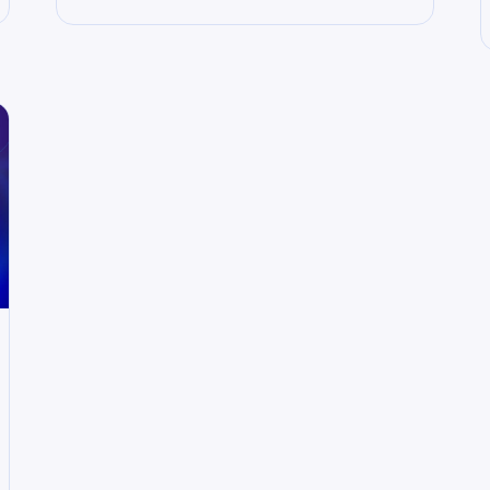
unverzichtbare Anforderung – nicht nur aus
rechtlicher Sicht, sondern auch, um alle potenziellen
Kunden zu erreichen. Ein barrierefreier Online-Shop
sorgt dafür, dass Menschen mit Behinderungen
unabhängig und ohne fremde Hilfe online einkaufen
können. Angesichts neuer gesetzlicher Regelungen wie
dem Barrierefreiheitsstärkungsgesetz (BFSG), das ab
Juni 2025 greift, wird Barrierefreiheit zur Pflicht.